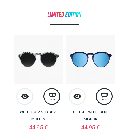
WHITE ROCKS · BLACK
GLITCH · WHITE BLUE
MOLTEN
MIRROR
Precio
Precio
44,95 €
44,95 €