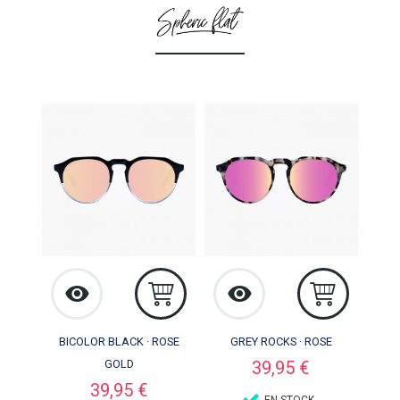
BICOLOR BLACK · ROSE
GREY ROCKS · ROSE
Precio
GOLD
39,95 €
Precio
39,95 €
EN STOCK