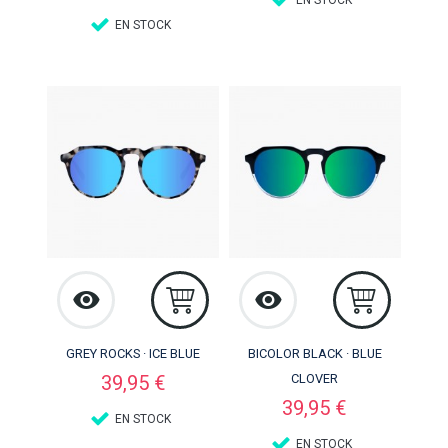
EN STOCK
GREY ROCKS · ICE BLUE
BICOLOR BLACK · BLUE
Precio
39,95 €
CLOVER
Precio
39,95 €
EN STOCK
EN STOCK