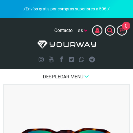
⚡Envíos gratis por compras superiores a 50€ ⚡
0
Contacto
DESPLEGAR MENÚ
Inicio
Spheric Flat