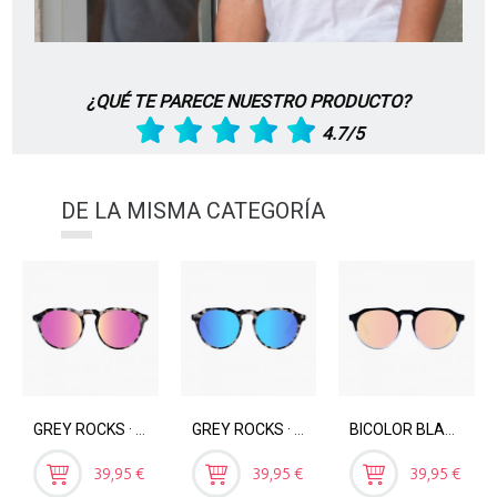
¿QUÉ TE PARECE NUESTRO PRODUCTO?
4.7/5
DE LA MISMA CATEGORÍA
GREY ROCKS · ROSE
GREY ROCKS · ICE BLUE
BICOLOR BLACK · ROSE GOLD
Precio
Precio
Precio
39,95 €
39,95 €
39,95 €