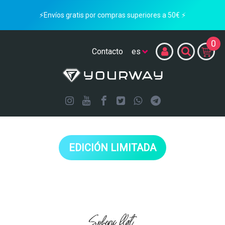
⚡Envíos gratis por compras superiores a 50€ ⚡
0
Contacto
EDICIÓN LIMITADA