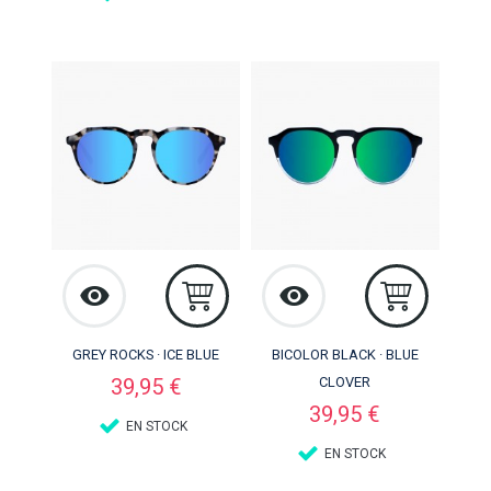
GREY ROCKS · ICE BLUE
BICOLOR BLACK · BLUE
Precio
39,95 €
CLOVER
Precio
39,95 €
EN STOCK
EN STOCK