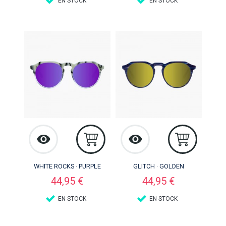
EN STOCK
EN STOCK
WHITE ROCKS · PURPLE
GLITCH · GOLDEN
Precio
Precio
44,95 €
44,95 €
EN STOCK
EN STOCK