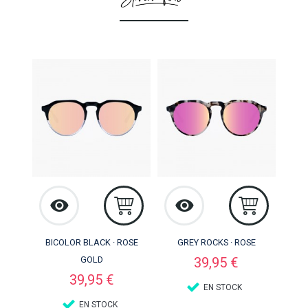
BICOLOR BLACK · ROSE
GREY ROCKS · ROSE
Precio
GOLD
39,95 €
Precio
39,95 €
EN STOCK
EN STOCK