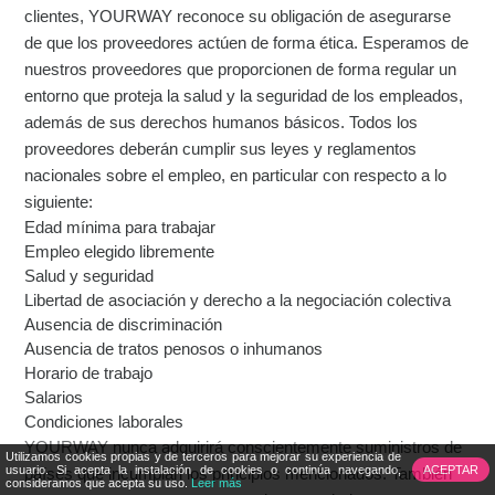
clientes, YOURWAY reconoce su obligación de asegurarse
de que los proveedores actúen de forma ética. Esperamos de
nuestros proveedores que proporcionen de forma regular un
entorno que proteja la salud y la seguridad de los empleados,
además de sus derechos humanos básicos. Todos los
proveedores deberán cumplir sus leyes y reglamentos
nacionales sobre el empleo, en particular con respecto a lo
siguiente:
Edad mínima para trabajar
Empleo elegido libremente
Salud y seguridad
Libertad de asociación y derecho a la negociación colectiva
Ausencia de discriminación
Ausencia de tratos penosos o inhumanos
Horario de trabajo
Salarios
Condiciones laborales
YOURWAY nunca adquirirá conscientemente suministros de
Utilizamos cookies propias y de terceros para mejorar su experiencia de
usuario. Si acepta la instalación de cookies o continúa navegando,
países que incumplan los principios mencionados. También
consideramos que acepta su uso.
Leer más