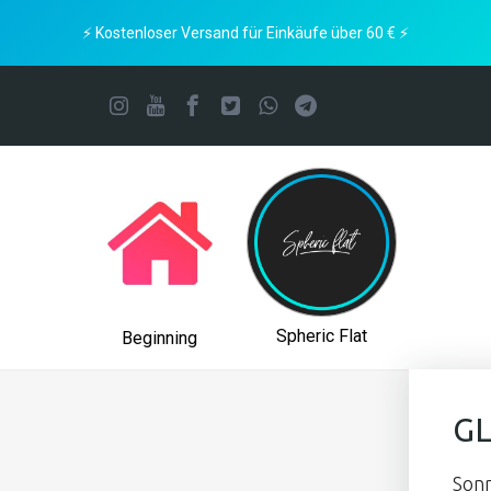
⚡ Kostenloser Versand für Einkäufe über 60 € ⚡
Spheric Flat
Beginning
GL
Sonn