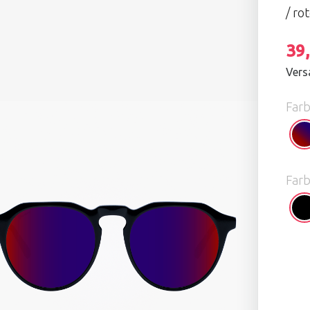
/ ro
39
Vers
Farb
Win
Farb
Glo
Bla