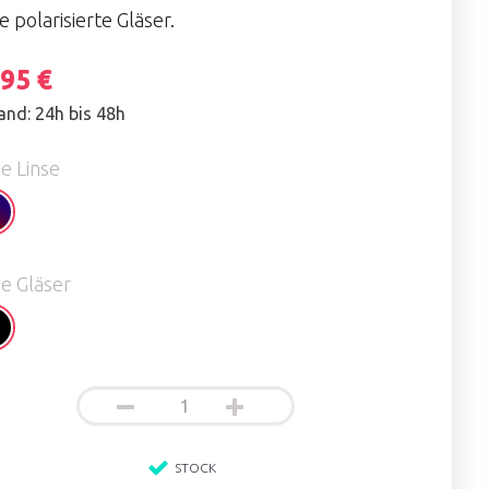
te polarisierte Gläser.
,95 €
and: 24h bis 48h
e Linse
efire
e Gläser
ssy
ck
STOCK