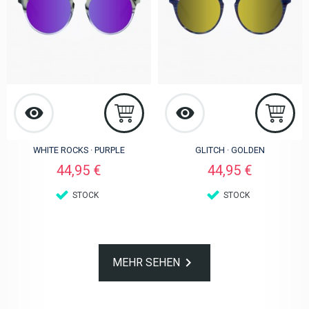
WHITE ROCKS · PURPLE
GLITCH · GOLDEN
Preis
Preis
44,95 €
44,95 €
STOCK
STOCK

MEHR SEHEN