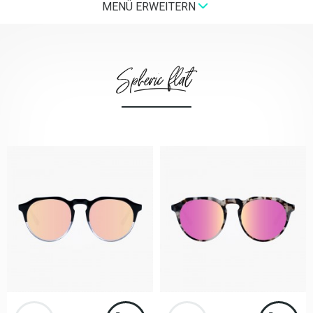
MENÜ ERWEITERN
Spheric Flat
LIMITED EDITION
StartUP