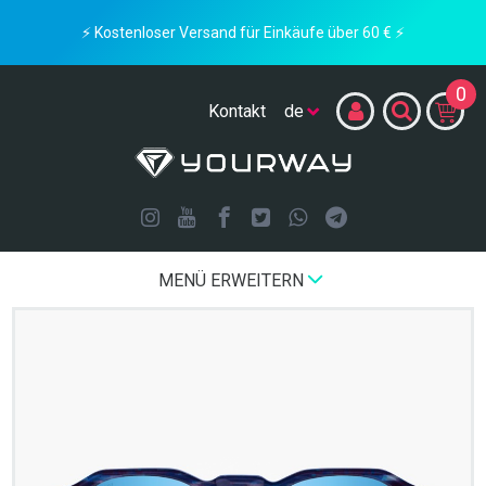
⚡ Kostenloser Versand für Einkäufe über 60 € ⚡
0
Kontakt
MENÜ ERWEITERN
Beginning
LIMITED EDITION
GLITH