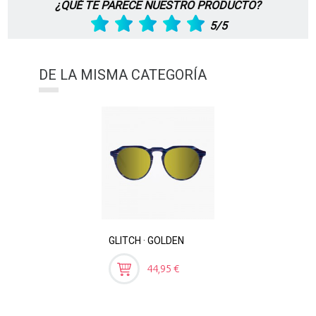
¿QUÉ TE PARECE NUESTRO PRODUCTO?
5/5
DE LA MISMA CATEGORÍA
GLITCH · GOLDEN
Preis
44,95 €