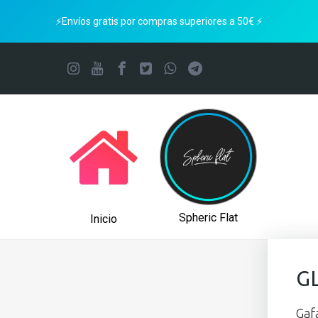
⚡Envíos gratis por compras superiores a 50€ ⚡
Spheric Flat
Inicio
G
Gaf