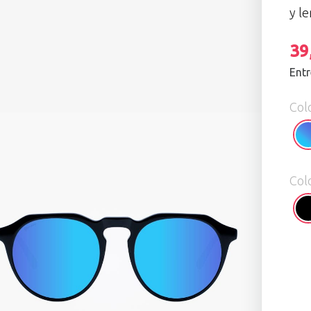
y l
39
Entr
Col
Oc
Col
Gl
Bl