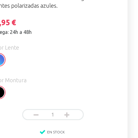
entes polarizadas azules.
,95 €
ega: 24h a 48h
or Lente
ean
or Montura
ossy
ack
EN STOCK