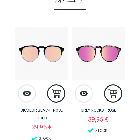
BICOLOR BLACK · ROSE
GREY ROCKS · ROSE
Preço
GOLD
39,95 €
Preço
39,95 €
STOCK
STOCK