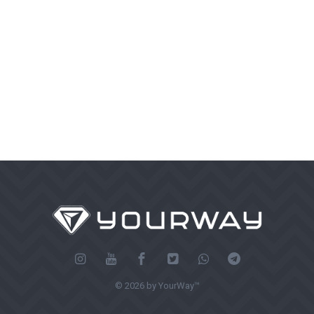
© 2026 by YourWay™