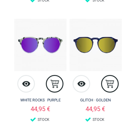
STOCK
STOCK
WHITE ROCKS · PURPLE
GLITCH · GOLDEN
Preço
Preço
44,95 €
44,95 €
STOCK
STOCK