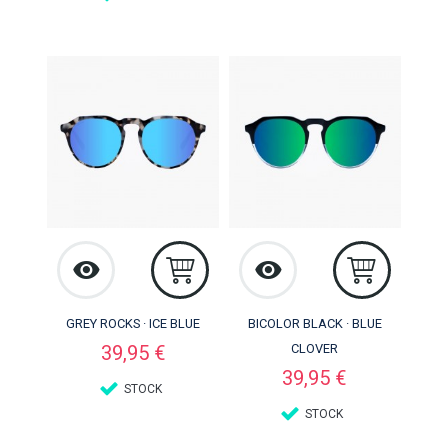
GREY ROCKS · ICE BLUE
BICOLOR BLACK · BLUE
Preço
39,95 €
CLOVER
Preço
39,95 €
STOCK
STOCK