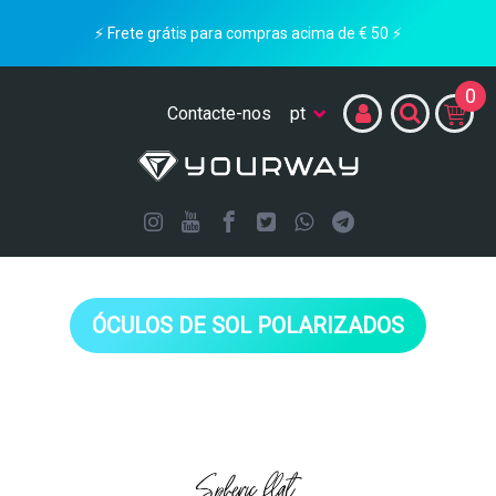
⚡ Frete grátis para compras acima de € 50 ⚡
0
Contacte-nos
ÓCULOS DE SOL POLARIZADOS