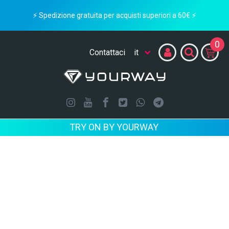
⚡ Spedizione gratuita per acquisti superiori a 60€ ⚡
0
Contattaci
TRY ON BY YOURWAY